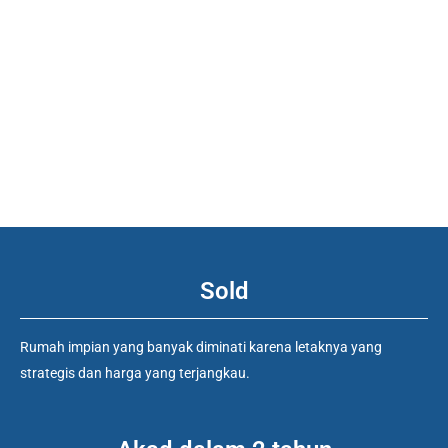
Bersama
Lingk
Wujudkan
As
Impian
Dan S
Anda
Terh
Sold
Rumah impian yang banyak diminati karena letaknya yang
strategis dan harga yang terjangkau.
GET E-BROCHURE
GET E-BRO